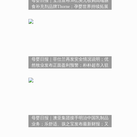
母婴日报｜宝洁宣布38亿美元收购高端膳
食补充剂品牌Thorne；孕婴世界持续拓展
超3400+服务版图；广西鼓励保健食品研发
创新
母婴日报｜菲仕兰再发安全情况说明；优
然牧业发布正面盈利预警；朴朴超市入驻
淘宝闪购
母婴日报｜澳亚集团接手明治中国乳制品
业务；乐舒适、孩之宝发布最新财报；又
有一地发钱奖励结婚