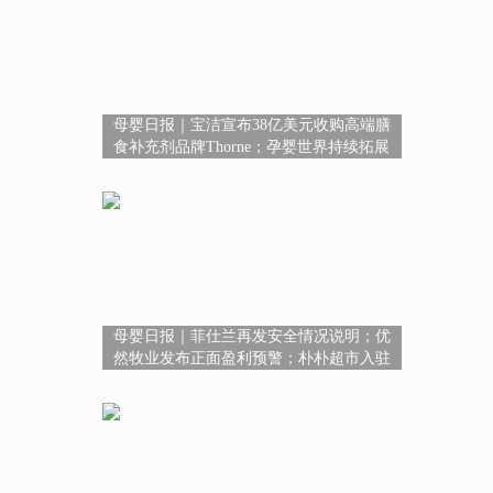
母婴日报｜宝洁宣布38亿美元收购高端膳
食补充剂品牌Thorne；孕婴世界持续拓展
超3400+服务版图；广西鼓励保健食品研发
创新
母婴日报｜菲仕兰再发安全情况说明；优
然牧业发布正面盈利预警；朴朴超市入驻
淘宝闪购