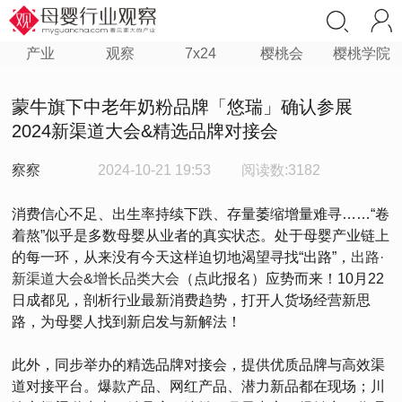
产业
观察
7x24
樱桃会
樱桃学院
蒙牛旗下中老年奶粉品牌「悠瑞」确认参展
2024新渠道大会&精选品牌对接会
察察
2024-10-21 19:53
阅读数:3182
消费信心不足、出生率持续下跌、存量萎缩增量难寻……“卷
着熬”似乎是多数母婴从业者的真实状态。处于母婴产业链上
的每一环，从来没有今天这样迫切地渴望寻找“出路”，
出路·
新渠道大会&增长品类大会
（点此报名）应势而来！10月22
日成都见，剖析行业最新消费趋势，打开人货场经营新思
路，为母婴人找到新启发与新解法！
此外，同步举办的精选品牌对接会，提供优质品牌与高效渠
道对接平台。爆款产品、网红产品、潜力新品都在现场；川