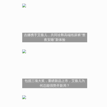
吉娜携手艾薇儿，共同诠释高端纸尿裤“整
夜安睡”新体验
包揽三项大奖，重磅新品上市，艾薇儿为
何总能强势开新局？