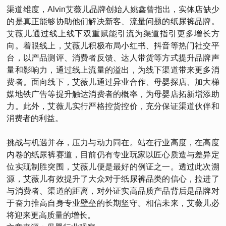
渠道维度，Alvin艾薇儿品牌创始人姚鑫曾指出，实体店缺少
的是真正能够协助他们解决新客、流量问题的纸尿裤品牌。
艾薇儿通过线上线下双重赋能引流为渠道指引更多增长方
向。着眼线上，艾薇儿积极布局小红书、抖音等热门社交平
台，以产品测评、消费者反馈、达人带货等方式提升品牌声
量和影响力，通过线上流量的溢出，为线下渠道带来更多消
费者。面向线下，艾薇儿通过异业合作、母婴探店、加大梯
媒地铁广告等提升触达消费者的概率，为母婴店拓新增添助
力。此外，艾薇儿实行严格控货控价，充分保证渠道伙伴和
消费者的利益。
挑战与机遇并存，压力与动力同在。站在行业高度，在高度
内卷的纸尿裤赛道，目前仍有专业玩家以匠心质造与差异定
位实现制胜突围，艾薇儿便是最好的例证之一。透过此次溯
源，艾薇儿有效提升了大众对于纸尿裤品类的信心，拉进了
与消费者、渠道的距离，对外证实高品质产品背后是品牌对
于奋力推高自身专业壁垒的长期坚守。相信未来，艾薇儿必
将迎来更高质量的增长。