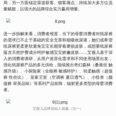
局，另一方面锚定渠道获客、锁客痛点，持续加大多方位流
量赋能，以强大的品牌综合实力赢得增量。
进一步拆解来看，消费者维度，当下的母婴消费者对纸尿裤
的需求已不止于基础的安全无害和能吸收尿液，她们或希望
纸尿裤更柔更软避免宝宝长期穿着磨损皮肤，或想要纸尿裤
蕴含天然护臀成分呵护敏感宝宝娇嫩皮肤……艾薇儿基于深
入的消费者调研，从用户差异化需求和不同使用场景出发，
强化纸尿裤产品的多元供给，陆续推出奇幻森林（桑蚕丝 触
感升级）、小探险家（全能裤 敏感特护）、轻柔触感（超值
裤 性价比）、皇家王室（空调裤 夏日透气）、小怪兽（颜
值裤 审美品味）等系列产品矩阵，辐射更多类型的母婴消费
者。
艾薇儿品牌创始人姚鑫（右一）