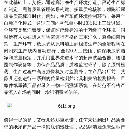
在此基础上，艾薇儿通过高洁净生产环境打造、严苛生产标
准制定、完善质量管理体系构建、多重质检核验，领跑纸尿
裤品质高标准时代。例如，生产车间环境控制环节，采用全
自动净化模式，通过车间内空气每小时18次以上三效过滤、
全环节臭氧消毒等，保证医疗级标准的十万级净化环境，同
时所有人员在进入前均需进行严格的三重消杀，避免细菌污
染；生产环节，纸尿裤从原料加工到组装生产的全流程均在
封闭式生产线内自动进行，全程0人工接触，确保纸尿裤洁
净和质量稳定，并采用世界先进水平的超声波融合器、腰腿
围制作设备等，力保产品品质；质检监控环节，除了原料检
测、生产过程中高速摄像机实时监测外，在产品出厂前，艾
薇儿还会进行一系列的质量检测并出具相关的检测报告，且
每件纸尿裤产品都录入一物一码溯源系统，在防范不合格产
品流入市场的同时，增强消费者信任。
值得一提的是，艾薇儿还郑重承诺，任何未达到出厂品质要
求的纸尿裤产品一律彻底销毁处理，从品牌端避免未达标产