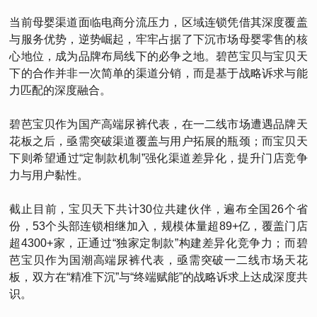
当前母婴渠道面临电商分流压力，区域连锁凭借其深度覆盖
与服务优势，逆势崛起，牢牢占据了下沉市场母婴零售的核
心地位，成为品牌布局线下的必争之地。碧芭宝贝与宝贝天
下的合作并非一次简单的渠道分销，而是基于战略诉求与能
力匹配的深度融合。
碧芭宝贝作为国产高端尿裤代表，在一二线市场遭遇品牌天
花板之后，亟需突破渠道覆盖与用户拓展的瓶颈；而宝贝天
下则希望通过“定制款机制”强化渠道差异化，提升门店竞争
力与用户黏性。
截止目前，宝贝天下共计30位共建伙伴，遍布全国26个省
份，53个头部连锁相继加入，规模体量超89+亿，覆盖门店
超4300+家，正通过“独家定制款”构建差异化竞争力；而碧
芭宝贝作为国潮高端尿裤代表，亟需突破一二线市场天花
板，双方在“精准下沉”与“终端赋能”的战略诉求上达成深度共
识。