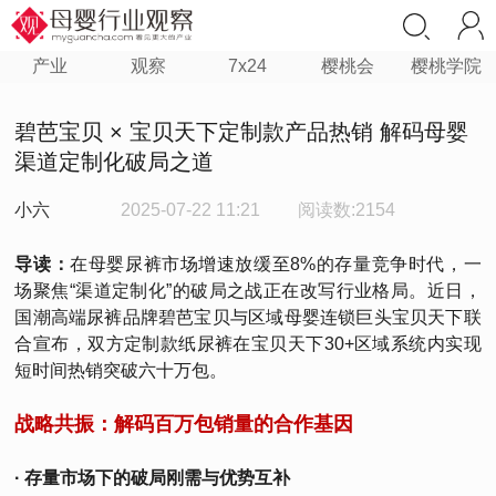
产业
观察
7x24
樱桃会
樱桃学院
碧芭宝贝 × 宝贝天下定制款产品热销 解码母婴
渠道定制化破局之道
小六
2025-07-22 11:21
阅读数:2154
导读：
在母婴尿裤市场增速放缓至8%的存量竞争时代，一
场聚焦“渠道定制化”的破局之战正在改写行业格局。近日，
国潮高端尿裤品牌碧芭宝贝与区域母婴连锁巨头宝贝天下联
合宣布，双方定制款纸尿裤在宝贝天下30+区域系统内实现
短时间热销突破六十万包。
战略共振：解码百万包销量的合作基因
· 存量市场下的破局刚需与优势互补