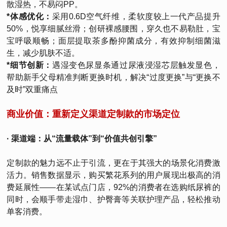
散湿热，不易闷PP。
*体感优化：
采用0.6D空气纤维，柔软度较上一代产品提升
50%，悦享细腻丝滑；创研裸感腰围，穿久也不易勒肚，宝
宝呼吸顺畅；面层提取茶多酚抑菌成分，有效抑制细菌滋
生，减少肌肤不适。
*细节创新：
遇湿变色尿显条通过尿液浸湿芯层触发显色，
帮助新手父母精准判断更换时机，解决“过度更换”与“更换不
及时”双重痛点
商业价值：重新定义渠道定制款的市场定位
· 渠道端：从“流量载体”到“价值共创引擎”
定制款的魅力远不止于引流，更在于其强大的场景化消费激
活力。销售数据显示，购买繁花系列的用户展现出极高的消
费延展性——在某试点门店，92%的消费者在选购纸尿裤的
同时，会顺手带走湿巾、护臀膏等关联护理产品，轻松推动
单客消费。