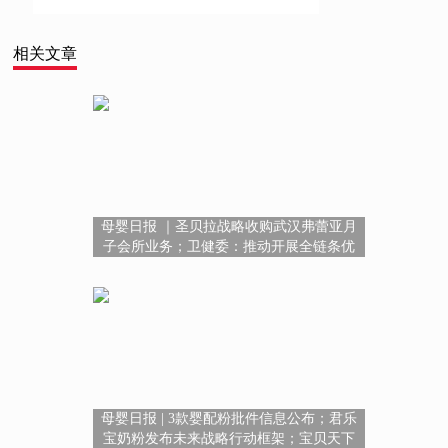
相关文章
母婴日报 ｜圣贝拉战略收购武汉弗蕾亚月
子会所业务；卫健委：推动开展全链条优
质妇幼健康服务；宝贝天下携手安琪纽
特、诗妙丽上新
母婴日报 | 3款婴配粉批件信息公布；君乐
宝奶粉发布未来战略行动框架；宝贝天下