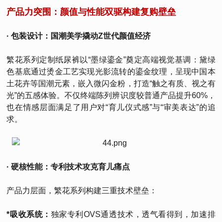
产品力突围：颜值与性能双驱构建复购壁垒
· 包装设计：国潮美学撬动Z世代颜值经济
繁花系列定制纸尿裤以“墨绿鎏金”奠定高端视觉基调：黛绿
色基底通过烫金工艺实现光影流转的鎏金纹理，呈现中国本
土花卉等国潮元素，嵌入微闪金粉，打造“触之有质、视之有
光”的五感体验。不仅终端陈列辨识度较普通产品提升60%，
也在情感层面满足了用户对“育儿仪式感”与“审美表达”的追
求。
· 硬核性能：专利技术攻克育儿痛点
产品力层面，繁花系列构建三重技术壁垒：
*吸收系统：
独家专利OVS通透技术，透气看得到，加速排