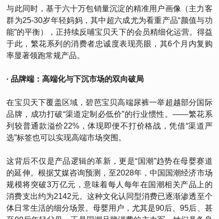
与此同时，基于六十万包销量沉淀的精准用户画像（主力客
群为25-30岁年轻妈妈，其中超六成尤为看重产品“颜值与功
能”的平衡），正持续反哺宝贝天下的会员精细化运营。得益
于此，繁花系列的消费者忠诚度表现亮眼，其6个月内复购
率显著领跑常规产品。
· 品牌端：高端化与下沉市场的双向破局
在宝贝天下覆盖区域，碧芭宝贝高端尿裤一举超越部分国际
品牌，成功打破“渠道定制必低价”的行业惯性。——繁花系
列较普通款溢价22%，体现即便不打价格战，凭借“渠道严
选”标签也可以实现高端市场突围。
这背后不仅是产品逻辑的革新，更是“国潮”趋势在母婴赛道
的延伸。根据艾媒咨询预测，至2028年，中国国潮经济市场
规模将突破3万亿元，意味着每人每年在国潮相关产品上的
消费支出约为2142元。这种文化认同型消费已逐渐渗透至个
体日常生活的细分场景。母婴用户，尤其是90后、95后、甚