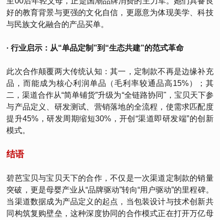
至00后年轻父母，正是国潮品牌消费的主力军。她们具备良
好的教育背景与更强的文化自信，更愿意为体现美学、科技
与民族文化融合的产品买单。
· 行业启示：从“单品定制”到“生态共建”的范式革命
此次合作颠覆两大传统认知：其一，定制款不再是边缘补充
品，而能成为核心利润单品（毛利率较通品高15%）；其
二，渠道合作从“简单铺货”升级为“全链路协同"，宝贝天下参
与产品定义、研发测试、营销落地的全流程，使需求匹配度
提升45%，研发周期缩短30%，开创“渠道即研发端”的创新
模式。
结语
碧芭宝贝与宝贝天下的合作，不仅是一次渠道定制款的销量
突破，更是母婴产业从“品牌驱动”转向“用户驱动”的里程碑。
当渠道数据成为产品定义的起点，当包装设计与技术创新共
同构筑复购壁垒，这种深度协同的合作模式正在打开万亿母