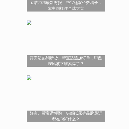
宝洁2026最新财报：帮宝适双位数增长，
靠中国扛住全球大盘
露安适热销断货、帮宝适追加订单，甲酰
胺风波下谁卖爆了？
好奇、帮宝适领跑，头部纸尿裤品牌最近
都在“卷”什么？