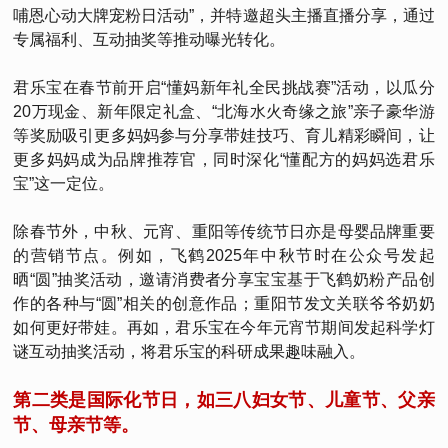
哺恩心动大牌宠粉日活动”，并特邀超头主播直播分享，通过
专属福利、互动抽奖等推动曝光转化。
君乐宝在春节前开启“懂妈新年礼全民挑战赛”活动，以瓜分
20万现金、新年限定礼盒、“北海水火奇缘之旅”亲子豪华游
等奖励吸引更多妈妈参与分享带娃技巧、育儿精彩瞬间，让
更多妈妈成为品牌推荐官，同时深化“懂配方的妈妈选君乐
宝”这一定位。
除春节外，中秋、元宵、重阳等传统节日亦是母婴品牌重要
的营销节点。例如，飞鹤2025年中秋节时在公众号发起
晒“圆”抽奖活动，邀请消费者分享宝宝基于飞鹤奶粉产品创
作的各种与“圆”相关的创意作品；重阳节发文关联爷爷奶奶
如何更好带娃。再如，君乐宝在今年元宵节期间发起科学灯
谜互动抽奖活动，将君乐宝的科研成果趣味融入。
第二类是国际化节日，如三八妇女节、儿童节、父亲
节、母亲节等。