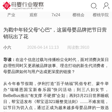
产业
观察
7x24
樱桃会
樱桃学院
为戳中年轻父母“心巴”，这届母婴品牌把节日营
销玩出了花
小六
2026-04-14 11:13
阅读数:3910
导读：
在这个信息过载与传播粉尘化时代，面对消费决策日
趋理性同时又更易被品牌故事、理念打动的新生代消费者，
母婴品牌如何与用户达成更深度的链接？
从今年春节假期，伊利打造“百子纳福”民俗专栏、蒙牛举
办“瑞哺恩国宝新春乐园”快闪活动；到三八妇女节，
BeBeBus推出“有支撑 不硬撑”企划；再到3月21日世界睡眠
日，帮宝适发布《帮宝适321睡整觉法则》……不难发现，
以节日为切入点，通过正成为越来越多母婴品牌的一致选