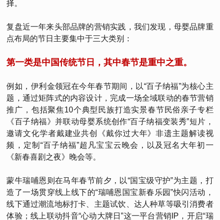
择。
复盘近一年来头部品牌的营销实践，我们发现，母婴品牌重
点布局的节日主要集中于三大类别：
第一类是中国传统节日，其中春节是重中之重。
例如，伊利金领冠在今年春节期间，以“百子纳福”为核心主
题，通过矩阵式的内容设计，完成一场全域联动的春节营销
推广，包括聚焦10个典型民族打造实景春节民俗亲子专栏
《百子纳福》并联动母婴系统创作“百子纳福变装秀”短片，
邀请文化学者戴建业共创《戴你过大年》非遗主题解读视
频，定制“百子纳福”超凡宝宝云晚会，以及冠名大年初一
《新春喜剧之夜》晚会等。
蒙牛瑞哺恩则在马年春节前夕，以“国宝级守护”为主题，打
造了一场贯穿线上线下的“瑞哺恩国宝新春乐园”快闪活动，
线下通过潮流地标打卡、主题试饮、达人种草等吸引消费者
体验；线上联动抖音“心动大牌日”这一平台营销IP，开启“瑞