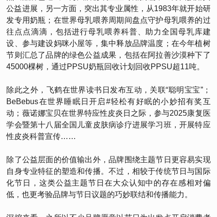
公益进展，另一方面，突出其专业属性，从1983年就开始研
发专用奶瓶；在世界母乳喂养周期间盘点守护母乳喂养的过
往点点滴滴，包括进行母乳喂养科普、助力全国母乳库建
设、参与建设妈咪小屋等，集中释放品牌温度；在今年植树
节则汇总了品牌的绿色公益成果，包括在阿拉善沙漠种下了
45000棵树，通过PPSU奶瓶回收计划回收PPSU超11吨。
除此之外，飞鹤在世界读书日发布互动，关联“聪明宝宝”；
BeBebus在世界睡眠日开启#轻松有好眠的小妙招有奖互
动；薇诺娜宝贝在世界特应性皮炎日之际，参与2025康复医
学会暨第十八届全国儿童皮肤病诊疗进展学习班，开展特应
性皮炎科普宣传……
除了公益层面的价值输出外，品牌围绕主题节日更容易实现
自身专业特征的塑造和传播。不过，相较于传统节日与国际
化节日，这类公益主题节日在大众认知中的存在感相对偏
低，也更考验品牌与节日议题的巧妙联结和传播能力。