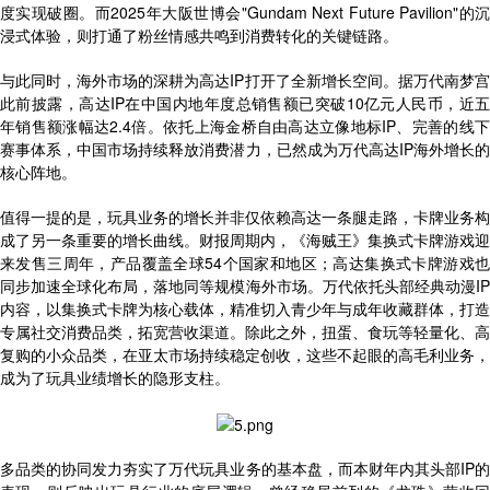
度实现破圈。而2025年大阪世博会"Gundam Next Future Pavilion"的沉
浸式体验，则打通了粉丝情感共鸣到消费转化的关键链路。
与此同时，海外市场的深耕为高达IP打开了全新增长空间。据万代南梦宫
此前披露，高达IP在中国内地年度总销售额已突破10亿元人民币，近五
年销售额涨幅达2.4倍。依托上海金桥自由高达立像地标IP、完善的线下
赛事体系，中国市场持续释放消费潜力，已然成为万代高达IP海外增长的
核心阵地。
值得一提的是，玩具业务的增长并非仅依赖高达一条腿走路，卡牌业务构
成了另一条重要的增长曲线。财报周期内，《海贼王》集换式卡牌游戏迎
来发售三周年，产品覆盖全球54个国家和地区；高达集换式卡牌游戏也
同步加速全球化布局，落地同等规模海外市场。万代依托头部经典动漫IP
内容，以集换式卡牌为核心载体，精准切入青少年与成年收藏群体，打造
专属社交消费品类，拓宽营收渠道。除此之外，扭蛋、食玩等轻量化、高
复购的小众品类，在亚太市场持续稳定创收，这些不起眼的高毛利业务，
成为了玩具业绩增长的隐形支柱。
多品类的协同发力夯实了万代玩具业务的基本盘，而本财年内其头部IP的