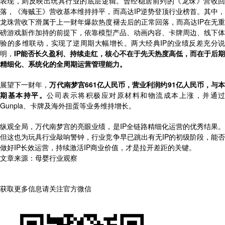
表现，则反映出玩具行业的底层逻辑。曾经稳居前列的《龙珠》营收回
落，《海贼王》营收基本维持持平，而高达IP逆势登顶行业榜首。其中，
龙珠营收下滑属于上一财年爆款热度褪去后的正常回落，而高达IP在无重
磅游戏新作加持的前提下，依靠模型产品、动画内容、卡牌周边、线下体
验的多维联动，实现了逆周期大幅增长。两大经典IP的业绩反差充分说
明，
IP能否长久盈利、持续走红，核心不在于先天热度高低，而在于后
精细化、系统化的全周期运营管理能力。
展望下一财年，
万代南梦宫661亿人民币，营业利润约91亿人民币，与
期基本持平。
公司表示将积极应对原材料和物流成本上涨，并通过
Gunpla、卡牌及海外扭蛋等业务维持增长。
纵观全局，万代南梦宫的亮眼业绩，是IP全链路精细化运营的优秀结果。
但这也为玩具行业敲响警钟，行业竞争早已跳出有无IP的初级阶段，能否
做好IP长效运营，持续激活IP商业价值，才是拉开差距的关键。
文章来源：母婴行业观察
获取更多信息请关注官方微信