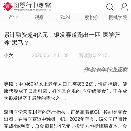
产业
观察
7x24
樱桃会
樱桃学院
累计融资超4亿元，银发赛道跑出一匹“医学营
养”黑马？
小六
2026-06-12 11:09
阅读数:32417
作者/老年行业观察
导读：
中国60岁以上老年人口已突破3.2亿，慢病控糖、健
康代餐成了日常刚需，好吃又合规的“医学级零食”，正在成
为银发经济里最硬的需求之一。
深耕医学营养14年的玛士撒拉，正是靠着低GI、控能类零食
出圈，在特医赛道中独树一帜。2022年至今，该公司已累计
完成4轮融资，总金额超过4亿元，投资方包括峰瑞资本、金