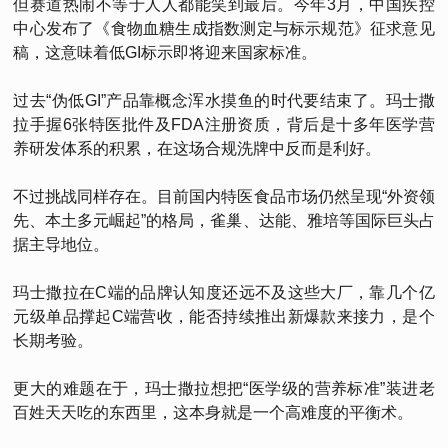
但赛道热闹不等于人人都能笑到最后。今年3月，中国疾控
中心发布了《食物血糖生成指数测定与标示规范》征求意见
稿，这意味着低GI标示即将迎来国家标准。
过去“伪低GI”产品靠概念浑水摸鱼的时代要结束了。玛士撒
拉手握6张特医批件及FDA注册资质，背后是十多年医学营
养研发体系的积累，在这场合规洗牌中反而是利好。
不过挑战同样存在。目前国内特医食品市场仍然呈现“外资领
先、本土多元崛起”的格局，雀巢、达能、雅培等国际巨头占
据主导地位。
玛士撒拉在C端的品牌认知度还远不及这些大厂，靠几个亿
元级单品撑起C端营收，能否持续推出新爆款来接力，是个
长期考验。
更大的难题在于，玛士撒拉想把“医学级的营养标准”装进老
百姓天天吃的东西里，这本身就是一个高难度的平衡术。