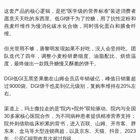
这套产品的核心逻辑，是把“医学级的营养标准”装进消费者
愿意天天吃的东西里。低GI饼干为了控糖，用了抗性淀粉和
燕麦纤维作为慢消化碳水化合物，同时强化蛋白和膳食纤
维。
但光管用不够，唐黎明发现如果不好吃，没人会坚持吃。团
队迭代了四年，调整小麦粉研磨细度、油脂配比、烘焙温
度，最终做出一款既升糖慢又酥脆的饼干。
DGI低GI五黑坚果脆在山姆会员店年销破亿，峰值日销量超
过9000袋。DGI饼干也卖到亿元级别，复购率维持在20%左
右。
渠道上，玛士撒拉走的是“院内+院外”双轮驱动。院内与全国
30多家核心医院合作，为不同病种患者提供精准营养支持；
院外则借助临床积累的背书，进入百联、山姆、开市客、胖
东来、盒马等大型连锁商超，以及京东、天猫、抖音。2023
年，公司C端营收首次超过B端。