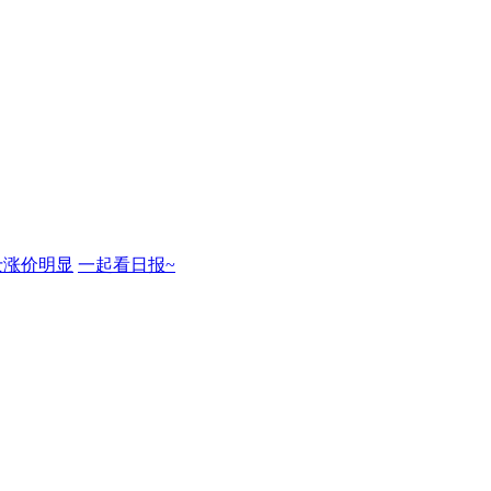
士涨价明显
一起看日报~