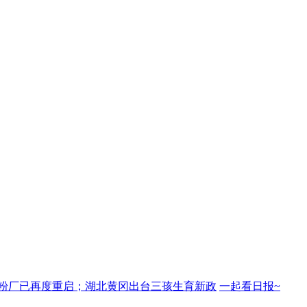
根州奶粉厂已再度重启；湖北黄冈出台三孩生育新政
一起看日报~