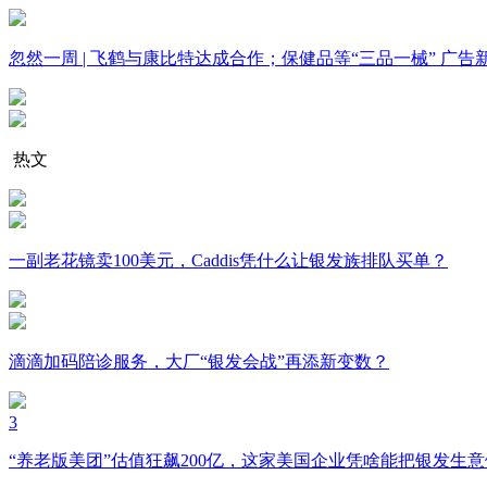
忽然一周 | 飞鹤与康比特达成合作；保健品等“三品一械” 
热文
一副老花镜卖100美元，Caddis凭什么让银发族排队买单？
滴滴加码陪诊服务，大厂“银发会战”再添新变数？
3
“养老版美团”估值狂飙200亿，这家美国企业凭啥能把银发生