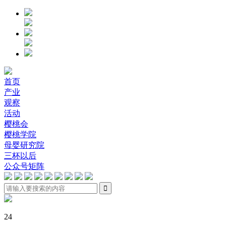
首页
产业
观察
活动
樱桃会
樱桃学院
母婴研究院
三杯以后
公众号矩阵

24