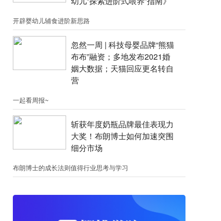
幼儿“探索进阶式喂养”指南》
开辟婴幼儿辅食进阶新思路
忽然一周 |​​ 科技母婴品牌“熊猫
布布”融资；​多地发布2021婚
姻大数据；天猫回应更名转自
营
一起看周报~
斩获年度奶瓶品牌最佳表现力
大奖！布朗博士如何加速突围
细分市场
布朗博士的成长法则值得行业思考与学习