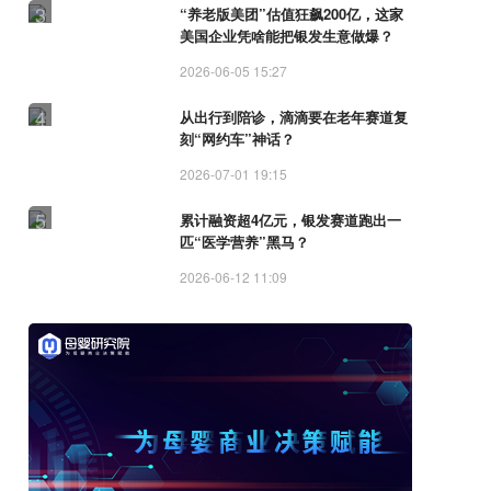
3
“养老版美团”估值狂飙200亿，这家
美国企业凭啥能把银发生意做爆？
2026-06-05 15:27
4
从出行到陪诊，滴滴要在老年赛道复
刻“网约车”神话？
2026-07-01 19:15
5
累计融资超4亿元，银发赛道跑出一
匹“医学营养”黑马？
2026-06-12 11:09