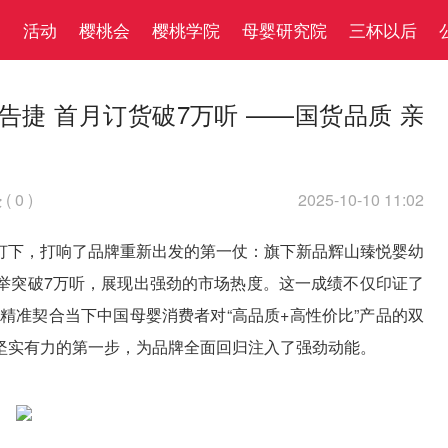
察
活动
樱桃会
樱桃学院
母婴研究院
三杯以后
告捷 首月订货破7万听 ——国货品质 亲
(
0
)
2025-10-10 11:02

灯下，打响了品牌重新出发的第一仗：旗下新品辉山臻悦婴幼
举突破7万听，展现出强劲的市场热度。这一成绩不仅印证了
精准契合当下中国母婴消费者对“高品质+高性价比”产品的双
坚实有力的第一步，为品牌全面回归注入了强劲动能。