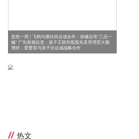
忽然一周 | 飞鹤与康比特达成合作；保健品等“三品一
械” 广告新规征意；孩子王获控股股东及管理层大额
增持；爱婴室与亲子坊达成战略合作
热文