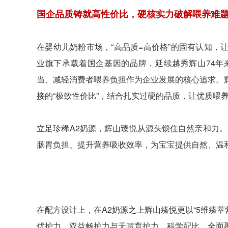
国企品质铸就高性价比，硬核实力破解喂养难
在婴幼儿奶粉市场，“高品质=高价格”的固有认知
业旗下承载着国企基因的品牌，延续越秀辉山74年
当、减轻消费者喂养负担作为企业发展的核心追求。
接的“极致性价比”，结合扎实过硬的品质，让优质喂
立足珍稀A2奶源，辉山臻悦从源头锁住自然亲和力。
肠胃负担、提升营养吸收效率，为宝宝提供自然、温
在配方设计上，在A2奶源之上辉山臻悦更以“5维臻
优护力、双益畅护力与天赋育护力，科学配比、全面