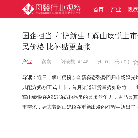
首页
产业
观
国企担当 守护新生！辉山臻悦上市
民价格 比补贴更直接
产业
察察
阅读数: 4148
(
0
)
(
0
)


导读：
近日，辉山奶粉以全新姿态强势回归市场聚光
儿配方奶粉正式上市，首月渠道订货量势如破竹，一
辉山臻悦在A2奶源奶粉品类的显著竞争力，更凸显其
重需求，标志着辉山奶粉在重新出发的征程中迈出了