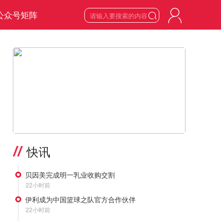
公众号矩阵

8
星期六

2026
年
8
月
>
快讯
贝因美完成明一乳业收购交割
22小时前
伊利成为中国篮球之队官方合作伙伴
22小时前