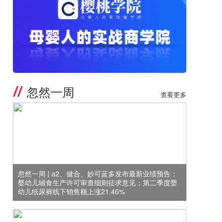
忽然一周
查看更多
忽然一周 | a2、健合、妙可蓝多发布最新业绩预告；
婴幼儿辅食生产许可审查细则征求意见；第二季度婴
幼儿纸尿裤线下销售额上涨21.46%