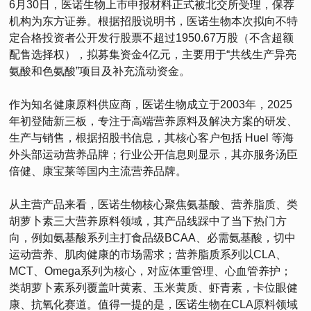
6月30日，医诺生物上市申报材料正式被北交所受理，保荐
机构为东方证券。根据招股说明书，医诺生物本次拟向不特
定合格投资者公开发行股票不超过1950.67万股（不含超额
配售选择权），拟募集资金4亿元，主要用于“共线生产异亮
氨酸和色氨酸”项目及补充流动资金。
作为知名健康原料供应商，医诺生物成立于2003年，2025
年初登陆新三板，专注于高端营养原料及解决方案的研发、
生产与销售，根据招股书信息，其核心客户包括 Huel 等海
外头部运动营养品牌；行业公开信息则显示，其亦服务汤臣
倍健、康宝莱等国内主流营养品牌。
从主营产品来看，医诺生物核心聚焦氨基酸、营养脂质、类
胡萝卜素三大营养原料领域，其产品线踩中了当下热门方
向，例如氨基酸系列主打食品级BCAA、必需氨基酸，切中
运动营养、肌肉健康的市场需求；营养脂质系列以CLA、
MCT、Omega系列为核心，对应体重管理、心血管养护；
类胡萝卜素系列覆盖叶黄素、玉米黄质、虾青素，卡位眼健
康、抗氧化赛道。值得一提的是，医诺生物在CLA原料领域