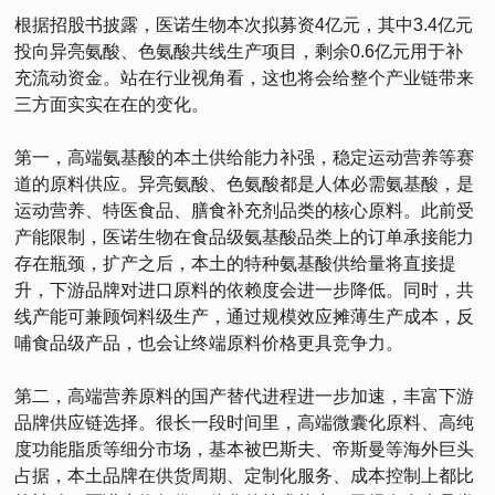
根据招股书披露，医诺生物本次拟募资4亿元，其中3.4亿元
投向异亮氨酸、色氨酸共线生产项目，剩余0.6亿元用于补
充流动资金。站在行业视角看，这也将会给整个产业链带来
三方面实实在在的变化。
第一，高端氨基酸的本土供给能力补强，稳定运动营养等赛
道的原料供应。异亮氨酸、色氨酸都是人体必需氨基酸，是
运动营养、特医食品、膳食补充剂品类的核心原料。此前受
产能限制，医诺生物在食品级氨基酸品类上的订单承接能力
存在瓶颈，扩产之后，本土的特种氨基酸供给量将直接提
升，下游品牌对进口原料的依赖度会进一步降低。同时，共
线产能可兼顾饲料级生产，通过规模效应摊薄生产成本，反
哺食品级产品，也会让终端原料价格更具竞争力。
第二，高端营养原料的国产替代进程进一步加速，丰富下游
品牌供应链选择。很长一段时间里，高端微囊化原料、高纯
度功能脂质等细分市场，基本被巴斯夫、帝斯曼等海外巨头
占据，本土品牌在供货周期、定制化服务、成本控制上都比