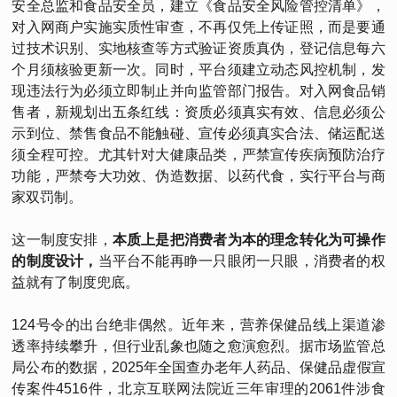
安全总监和食品安全员，建立《食品安全风险管控清单》，
对入网商户实施实质性审查，不再仅凭上传证照，而是要通
过技术识别、实地核查等方式验证资质真伪，登记信息每六
个月须核验更新一次。同时，平台须建立动态风控机制，发
现违法行为必须立即制止并向监管部门报告。对入网食品销
售者，新规划出五条红线：资质必须真实有效、信息必须公
示到位、禁售食品不能触碰、宣传必须真实合法、储运配送
须全程可控。尤其针对大健康品类，严禁宣传疾病预防治疗
功能，严禁夸大功效、伪造数据、以药代食，实行平台与商
家双罚制。
这一制度安排，
本质上是把消费者为本的理念转化为可操作
的制度设计，
当平台不能再睁一只眼闭一只眼，消费者的权
益就有了制度兜底。
124号令的出台绝非偶然。近年来，营养保健品线上渠道渗
透率持续攀升，但行业乱象也随之愈演愈烈。据市场监管总
局公布的数据，2025年全国查办老年人药品、保健品虚假宣
传案件4516件，北京互联网法院近三年审理的2061件涉食