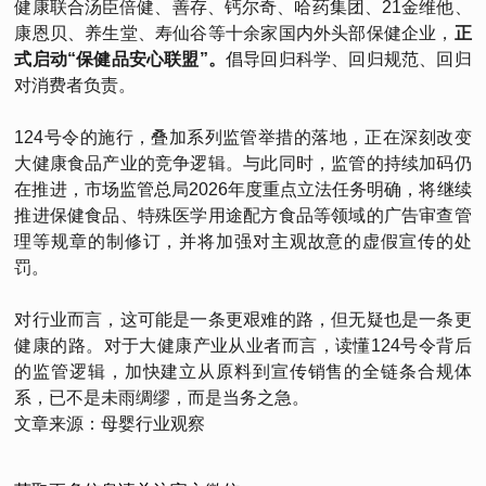
健康联合汤臣倍健、善存、钙尔奇、哈药集团、21金维他、
康恩贝、养生堂、寿仙谷等十余家国内外头部保健企业，
正
式启动“保健品安心联盟”。
倡导回归科学、回归规范、回归
对消费者负责。
124号令的施行，叠加系列监管举措的落地，正在深刻改变
大健康食品产业的竞争逻辑。与此同时，监管的持续加码仍
在推进，市场监管总局2026年度重点立法任务明确，将继续
推进保健食品、特殊医学用途配方食品等领域的广告审查管
理等规章的制修订，并将加强对主观故意的虚假宣传的处
罚。
对行业而言，这可能是一条更艰难的路，但无疑也是一条更
健康的路。对于大健康产业从业者而言，读懂124号令背后
的监管逻辑，加快建立从原料到宣传销售的全链条合规体
系，已不是未雨绸缪，而是当务之急。
文章来源：母婴行业观察