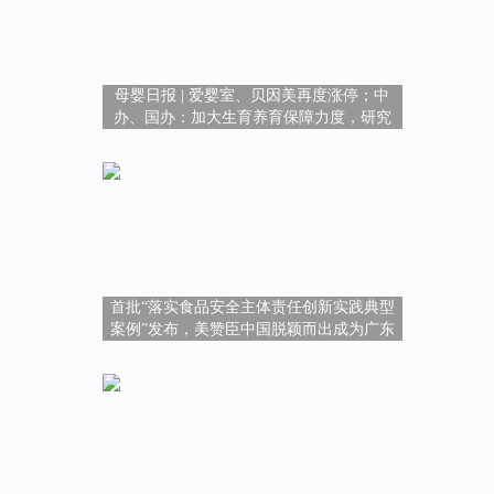
母婴日报 | 爱婴室、贝因美再度涨停；中
办、国办：加大生育养育保障力度，研究
建立育儿补贴制度；全国食品安全举报系
统将于5月份上线
首批“落实食品安全主体责任创新实践典型
案例”发布，美赞臣中国脱颖而出成为广东
唯一一家入选案例企业