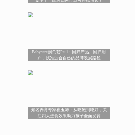
竞争下，品牌如何打造可持续增长？
Babycare副总裁Paul：回归产品、回归用
户，找准适合自己的品牌发展路径
知名养育专家崔玉涛：从吃饱到吃好，关
注四大进食效果助力孩子全面发育