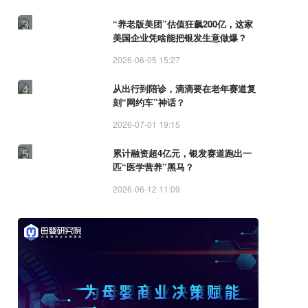
3
“养老版美团”估值狂飙200亿，这家
美国企业凭啥能把银发生意做爆？
2026-06-05 15:27
4
从出行到陪诊，滴滴要在老年赛道复
刻“网约车”神话？
2026-07-01 19:15
5
累计融资超4亿元，银发赛道跑出一
匹“医学营养”黑马？
2026-06-12 11:09