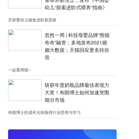
幼儿“探索进阶式喂养”指南》
开辟婴幼儿辅食进阶新思路
忽然一周 |​​ 科技母婴品牌“熊猫
布布”融资；​多地发布2021婚
姻大数据；天猫回应更名转自
营
一起看周报~
斩获年度奶瓶品牌最佳表现力
大奖！布朗博士如何加速突围
细分市场
布朗博士的成长法则值得行业思考与学习