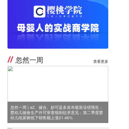
忽然一周
查看更多
忽然一周 | a2、健合、妙可蓝多发布最新业绩预告；
婴幼儿辅食生产许可审查细则征求意见；第二季度婴
幼儿纸尿裤线下销售额上涨21.46%