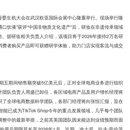
暨中国母婴生机大会在武汉欧亚国际会展中心隆重举行。现场举行隆
膳口饮液”获评“中国非物质文化遗产”后，研妆在非遗传承领域
动。据研妆相关负责人介绍，该项目将于2026年接待2万名研
消费者购买产品即可获赠研学体验，助力门店实现客流与成交
黑色星期五期间销售额突破5亿美元后，正对全球电商业务进行组织
计团队负责人周盛已卸任，各区域电商产品及用户增长经理将
织了全球电商数据科学团队，各部门经理将向张恒汇报，旨在
已成为TikTok Shop今年的重点发展领域，几乎每个团队
系列调整中的最新举措，之前其美国团队因未能达到业绩预期而面
最后期限延长至2026年1月。近期，迪士尼、拉夫·劳伦等