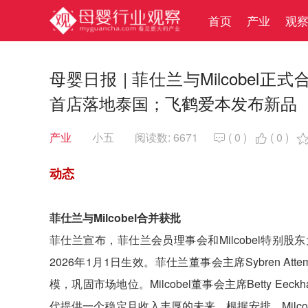
首页
产业
观
母婴日报 | 菲仕兰与Milcobe
首店落地泰国；飞鹤爱本发布新品
产业
小五
阅读数: 6671
(
0
)
(
0
)


动态
菲仕兰与Milcobel合并获批
菲仕兰宣布，菲仕兰会员理事会和Milcobel特
2026年1月1日生效。菲仕兰董事会主席Sybren 
模，巩固市场地位。Milcobel董事会主席Betty 
代提供一个稳定且收入丰厚的未来。根据安排，Milc