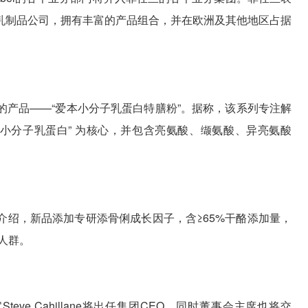
乳制品公司，拥有丰富的产品组合，并在欧洲及其他地区占据
的产品——“爱本小分子乳蛋白特膳粉”。据称，该系列专注解
“小分子乳蛋白” 为核心，并包含亮氨酸、缬氨酸、异亮氨酸
介绍，新品添加专研添骨俐成长因子，含≥65%干酪添加量，
人群。
Steve Cahillane将出任集团CEO，同时董事会主席也将交