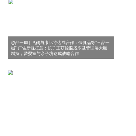
忽然一周 | 飞鹤与康比特达成合作；保健品等“三品一
械” 广告新规征意；孩子王获控股股东及管理层大额
增持；爱婴室与亲子坊达成战略合作