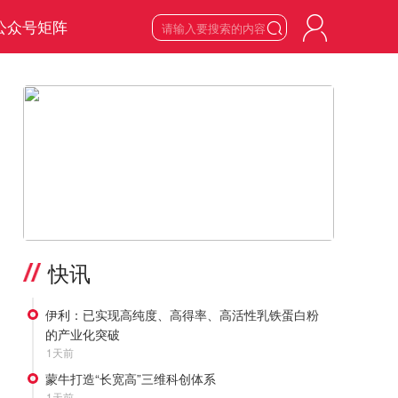
公众号矩阵

6
星期四

2026
年
8
月
>
快讯
伊利：已实现高纯度、高得率、高活性乳铁蛋白粉
的产业化突破
1天前
蒙牛打造“长宽高”三维科创体系
1天前