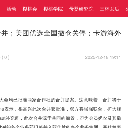
察
活动
樱桃会
樱桃学院
母婴研究院
三杯以后
l正式合并；美团优选全国撤仓关停；卡游海外
(
0
)
2025-12-18 19:11

别股东大会均已批准两家合作社的合并提案。这意味着，合并将于
Attema表示，很高兴此次合并获批准，双方将强强联合，扩大规
Eeckhaut补充道，此次合并源于共同的愿景，即为会员奶农及其后
obel的各个业务部门将并入菲仕兰的各个业务集团。菲仕兰表