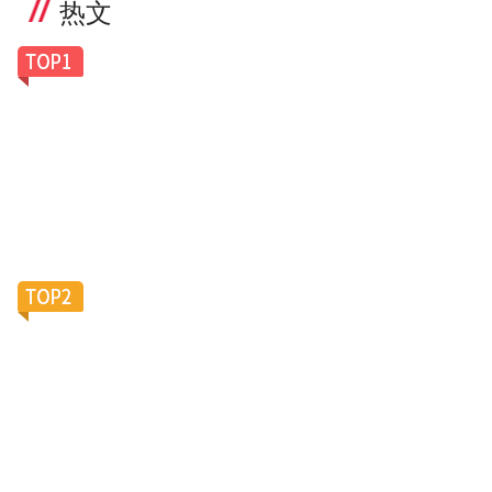
热文
一副老花镜卖100美元，Caddis凭什么让银发族排
队买单？
滴滴加码陪诊服务，大厂“银发会战”再添新变数？